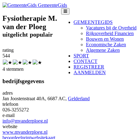
GemeenteGids
Fysiotherapie M.
GEMEENTEGIDS
van der Ploeg
Vacatures bij de Overheid
Rijksoverheid Financien
uitgelicht
populair
Bouwen en Wonen
Economische Zaken
rating
Algemene Zaken
5
4
4
SPORT
CONTACT
REGISTREER
4 stemmen
AANMELDEN
bedrijfsgegevens
adres
Jan Joostenstraat 40A, 6687 AC,
Gelderland
telefoon
026-3255272
e-mail
info@mvanderploeg.nl
website
www.mvanderploeg.nl
beoordeel
print
website
kaart