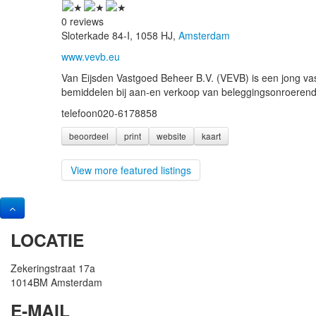
0 reviews
Sloterkade 84-I, 1058 HJ,
Amsterdam
www.vevb.eu
Van Eijsden Vastgoed Beheer B.V. (VEVB) is een jong va
bemiddelen bij aan-en verkoop van beleggingsonroerend
telefoon
020-6178858
beoordeel
print
website
kaart
View more featured listings
LOCATIE
Zekeringstraat 17a
1014BM Amsterdam
E-MAIL