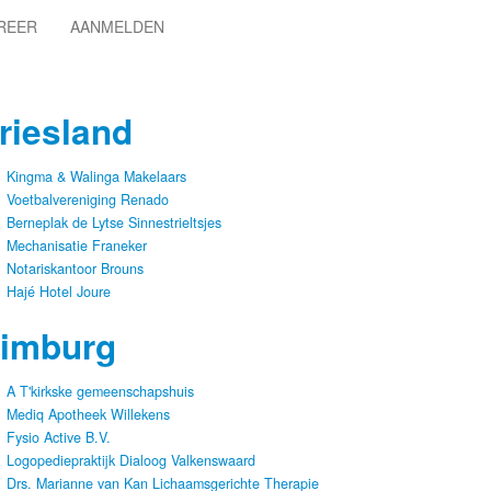
REER
AANMELDEN
riesland
Kingma & Walinga Makelaars
Voetbalvereniging Renado
Berneplak de Lytse Sinnestrieltsjes
Mechanisatie Franeker
Notariskantoor Brouns
Hajé Hotel Joure
imburg
A T'kirkske gemeenschapshuis
Mediq Apotheek Willekens
Fysio Active B.V.
Logopediepraktijk Dialoog Valkenswaard
Drs. Marianne van Kan Lichaamsgerichte Therapie