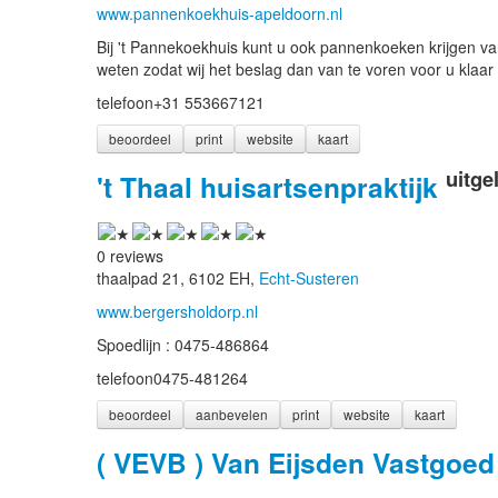
www.pannenkoekhuis-apeldoorn.nl
Bij 't Pannekoekhuis kunt u ook pannenkoeken krijgen van 
weten zodat wij het beslag dan van te voren voor u kla
telefoon
+31 553667121
beoordeel
print
website
kaart
uitge
't Thaal huisartsenpraktijk
0 reviews
thaalpad 21, 6102 EH,
Echt-Susteren
www.bergersholdorp.nl
Spoedlijn : 0475-486864
telefoon
0475-481264
beoordeel
aanbevelen
print
website
kaart
( VEVB ) Van Eijsden Vastgoed