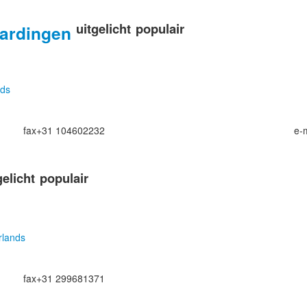
uitgelicht
populair
aardingen
nds
fax
+31 104602232
e-
gelicht
populair
rlands
fax
+31 299681371