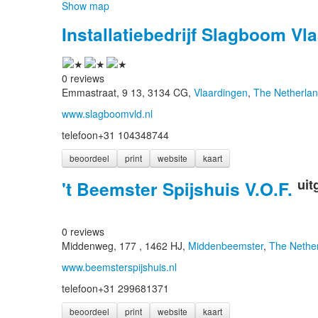
Show map
Installatiebedrijf Slagboom Vl
0 reviews
Emmastraat, 9 13, 3134 CG,
Vlaardingen
,
The Netherla
www.slagboomvld.nl
telefoon
+31 104348744
beoordeel
print
website
kaart
uit
't Beemster Spijshuis V.O.F.
0 reviews
Middenweg, 177 , 1462 HJ,
Middenbeemster
,
The Nethe
www.beemsterspijshuis.nl
telefoon
+31 299681371
beoordeel
print
website
kaart