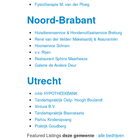
Fysiotherapie M. van der Ploeg
Noord-Brabant
Huisdierenservice & Hondenuitlaatservice Breburg
René van der Velden Makelaardij & Assurantiën
Hoorservice Schram
v.v. Rijen
Restaurant Sphinx Maarheeze
Galerie de Andere Deur
Utrecht
rnhb HYPOTHEEKBANK
Tandartspraktijk Oelp- Hoogh Boulandt
Vintura B.V.
Tandartspraktijk Bisonstaete
Partou Kinderopvang
Praktijk Goudberg
Featured Listings
deze gemeente
·
alle bedrijven