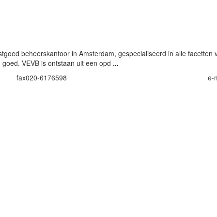
stgoed beheerskantoor in Amsterdam, gespecialiseerd in alle facetten
 goed. VEVB is ontstaan uit een opd
...
fax
020-6176598
e-