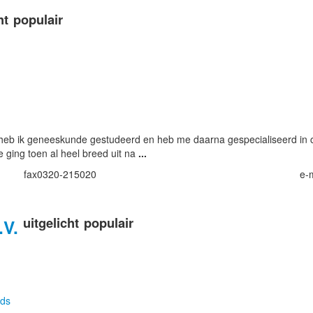
ht
populair
eb ik geneeskunde gestudeerd en heb me daarna gespecialiseerd in card
 ging toen al heel breed uit na
...
fax
0320-215020
e-
uitgelicht
populair
.V.
nds