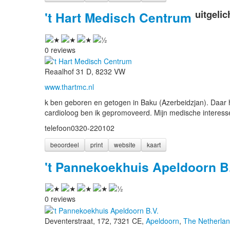
uitgelic
't Hart Medisch Centrum
0 reviews
Reaalhof 31 D, 8232 VW
www.thartmc.nl
k ben geboren en getogen in Baku (Azerbeidzjan). Daar h
cardioloog ben ik gepromoveerd. Mijn medische interesse
telefoon
0320-220102
beoordeel
print
website
kaart
't Pannekoekhuis Apeldoorn B
0 reviews
Deventerstraat, 172, 7321 CE,
Apeldoorn
,
The Netherla