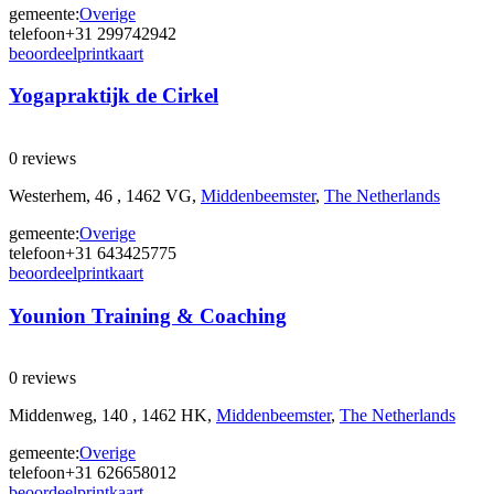
gemeente:
Overige
telefoon
+31 299742942
beoordeel
print
kaart
Yogapraktijk de Cirkel
0 reviews
Westerhem, 46 , 1462 VG,
Middenbeemster
,
The Netherlands
gemeente:
Overige
telefoon
+31 643425775
beoordeel
print
kaart
Younion Training & Coaching
0 reviews
Middenweg, 140 , 1462 HK,
Middenbeemster
,
The Netherlands
gemeente:
Overige
telefoon
+31 626658012
beoordeel
print
kaart