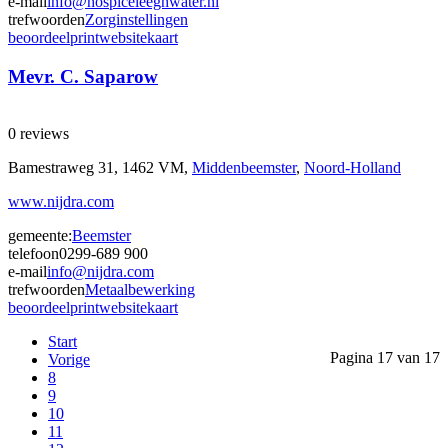
e-mail
info@hospiceleeghwater.nl
trefwoorden
Zorginstellingen
beoordeel
print
website
kaart
Mevr. C. Saparow
0 reviews
Bamestraweg 31, 1462 VM,
Middenbeemster
,
Noord-Holland
www.nijdra.com
gemeente:
Beemster
telefoon
0299-689 900
e-mail
info@nijdra.com
trefwoorden
Metaalbewerking
beoordeel
print
website
kaart
Start
Pagina 17 van 17
Vorige
8
9
10
11