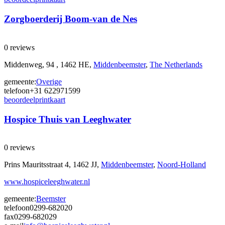
Zorgboerderij Boom-van de Nes
0 reviews
Middenweg, 94 , 1462 HE,
Middenbeemster
,
The Netherlands
gemeente:
Overige
telefoon
+31 622971599
beoordeel
print
kaart
Hospice Thuis van Leeghwater
0 reviews
Prins Mauritsstraat 4, 1462 JJ,
Middenbeemster
,
Noord-Holland
www.hospiceleeghwater.nl
gemeente:
Beemster
telefoon
0299-682020
fax
0299-682029