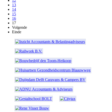
12
13
14
15
16
17
Volgende
Einde