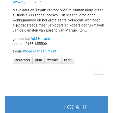
www.ikganaarvmk.nl
Makelaars en Taxatiekantoor VMK te Numansdorp draait
al sinds 1996 zeer succesvol. Uit het snel groeiende
woningaanbod en het grote aantal verkochte woningen
blijkt dat steeds meer verkopers en kopers gebruikmaken
van de diensten van Barend van Marwijk Ko
...
gemeente:
Zuid-Holland
telefoon
0186-655500
e-mail
info@ikganaarvmk.nl
beoordeel
print
website
kaart
LOCATIE