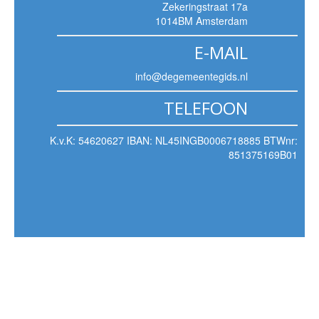
Zekeringstraat 17a
1014BM Amsterdam
E-MAIL
info@degemeentegids.nl
TELEFOON
K.v.K: 54620627 IBAN: NL45INGB0006718885 BTWnr:
851375169B01