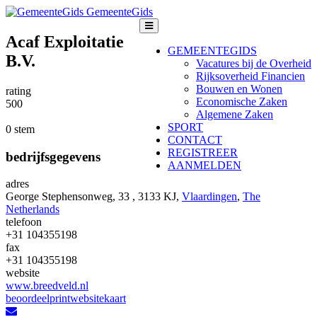
GemeenteGids
Acaf Exploitatie
GEMEENTEGIDS
B.V.
Vacatures bij de Overheid
Rijksoverheid Financien
Bouwen en Wonen
rating
Economische Zaken
5
0
0
Algemene Zaken
SPORT
0 stem
CONTACT
REGISTREER
bedrijfsgegevens
AANMELDEN
adres
George Stephensonweg, 33 , 3133 KJ,
Vlaardingen
,
The
Netherlands
telefoon
+31 104355198
fax
+31 104355198
website
www.breedveld.nl
beoordeel
print
website
kaart