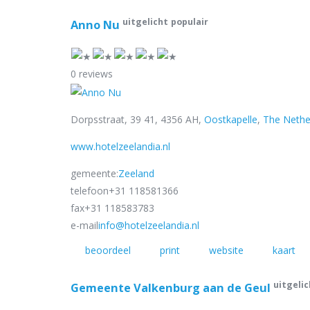
uitgelicht
populair
Anno Nu
0 reviews
Dorpsstraat, 39 41, 4356 AH,
Oostkapelle
,
The Nethe
www.hotelzeelandia.nl
gemeente:
Zeeland
telefoon
+31 118581366
fax
+31 118583783
e-mail
info@hotelzeelandia.nl
beoordeel
print
website
kaart
uitgelic
Gemeente Valkenburg aan de Geul