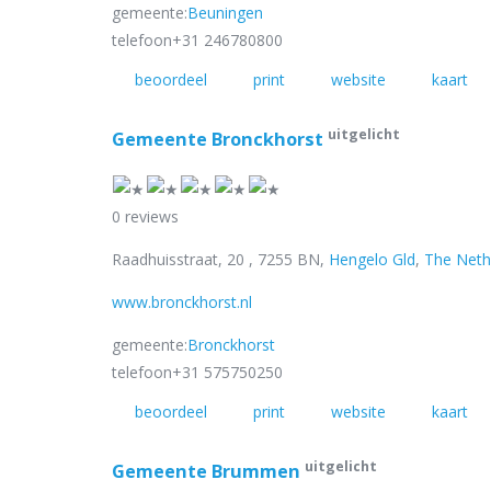
gemeente:
Beuningen
telefoon
+31 246780800
beoordeel
print
website
kaart
uitgelicht
Gemeente Bronckhorst
0 reviews
Raadhuisstraat, 20 , 7255 BN,
Hengelo Gld
,
The Neth
www.bronckhorst.nl
gemeente:
Bronckhorst
telefoon
+31 575750250
beoordeel
print
website
kaart
uitgelicht
Gemeente Brummen