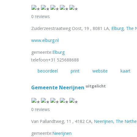
0 reviews
Zuiderzeestraatweg Oost, 19 , 8081 LA,
Elburg
,
The N
www.elburg.nl
gemeente:
Elburg
telefoon
+31 525688688
beoordeel
print
website
kaart
uitgelicht
Gemeente Neerijnen
0 reviews
Van Pallandtweg, 11 , 4182 CA,
Neerijnen
,
The Nethe
gemeente:
Neerijnen