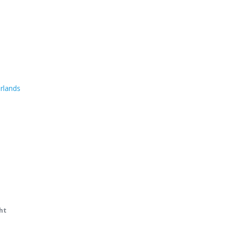
rlands
ht