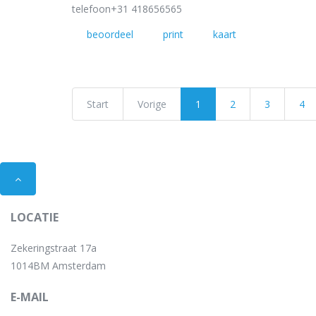
telefoon
+31 418656565
beoordeel
print
kaart
Start
Vorige
1
2
3
4
LOCATIE
Zekeringstraat 17a
1014BM Amsterdam
E-MAIL