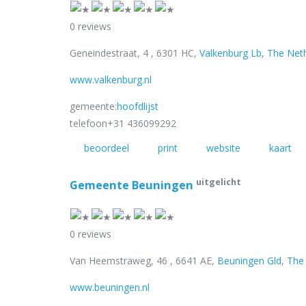
0 reviews
Geneindestraat, 4 , 6301 HC,
Valkenburg Lb
,
The Net
www.valkenburg.nl
gemeente:
hoofdlijst
telefoon
+31 436099292
beoordeel
print
website
kaart
uitgelicht
Gemeente Beuningen
0 reviews
Van Heemstraweg, 46 , 6641 AE,
Beuningen Gld
,
The
www.beuningen.nl