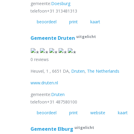
gemeente:
Doesburg
telefoon
+31 313481313
beoordeel
print
kaart
uitgelicht
Gemeente Druten
0 reviews
Heuvel, 1 , 6651 DA,
Druten
,
The Netherlands
www.druten.nl
gemeente:
Druten
telefoon
+31 487580100
beoordeel
print
website
kaart
uitgelicht
Gemeente Elburg