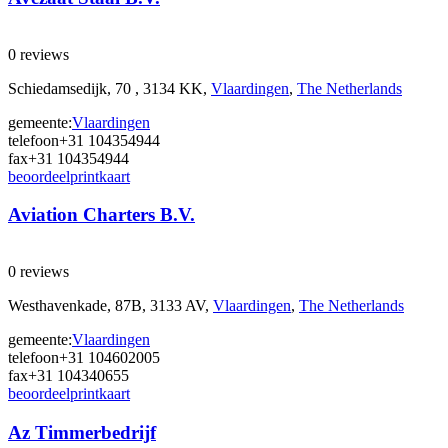
0 reviews
Schiedamsedijk, 70 , 3134 KK,
Vlaardingen
,
The Netherlands
gemeente:
Vlaardingen
telefoon
+31 104354944
fax
+31 104354944
beoordeel
print
kaart
Aviation Charters B.V.
0 reviews
Westhavenkade, 87B, 3133 AV,
Vlaardingen
,
The Netherlands
gemeente:
Vlaardingen
telefoon
+31 104602005
fax
+31 104340655
beoordeel
print
kaart
Az Timmerbedrijf