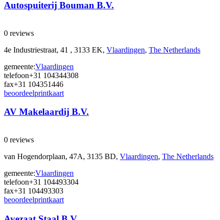
Autospuiterij Bouman B.V.
0 reviews
4e Industriestraat, 41 , 3133 EK,
Vlaardingen
,
The Netherlands
gemeente:
Vlaardingen
telefoon
+31 104344308
fax
+31 104351446
beoordeel
print
kaart
AV Makelaardij B.V.
0 reviews
van Hogendorplaan, 47A, 3135 BD,
Vlaardingen
,
The Netherlands
gemeente:
Vlaardingen
telefoon
+31 104493304
fax
+31 104493303
beoordeel
print
kaart
Avezaat Staal B.V.