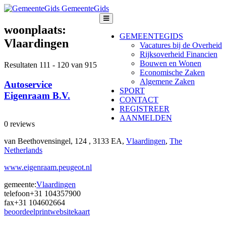
GemeenteGids
woonplaats:
GEMEENTEGIDS
Vlaardingen
Vacatures bij de Overheid
Rijksoverheid Financien
Bouwen en Wonen
Resultaten 111 - 120 van 915
Economische Zaken
Algemene Zaken
Autoservice
SPORT
Eigenraam B.V.
CONTACT
REGISTREER
AANMELDEN
0 reviews
van Beethovensingel, 124 , 3133 EA,
Vlaardingen
,
The
Netherlands
www.eigenraam.peugeot.nl
gemeente:
Vlaardingen
telefoon
+31 104357900
fax
+31 104602664
beoordeel
print
website
kaart