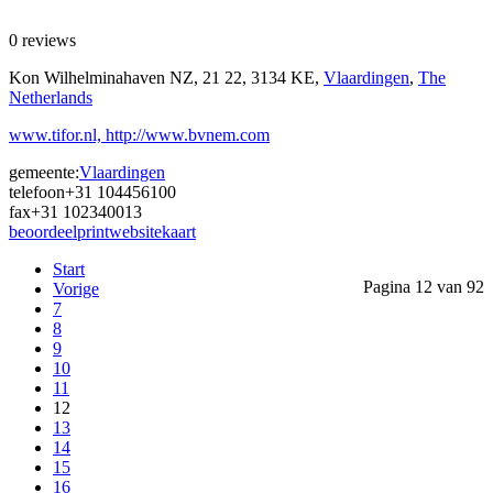
0 reviews
Kon Wilhelminahaven NZ, 21 22, 3134 KE,
Vlaardingen
,
The
Netherlands
www.tifor.nl, http://www.bvnem.com
gemeente:
Vlaardingen
telefoon
+31 104456100
fax
+31 102340013
beoordeel
print
website
kaart
Start
Pagina 12 van 92
Vorige
7
8
9
10
11
12
13
14
15
16