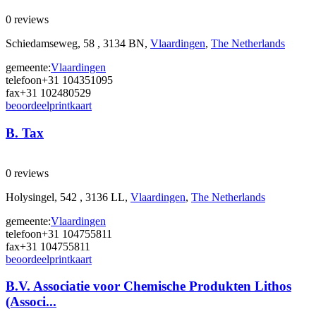
0 reviews
Schiedamseweg, 58 , 3134 BN,
Vlaardingen
,
The Netherlands
gemeente:
Vlaardingen
telefoon
+31 104351095
fax
+31 102480529
beoordeel
print
kaart
B. Tax
0 reviews
Holysingel, 542 , 3136 LL,
Vlaardingen
,
The Netherlands
gemeente:
Vlaardingen
telefoon
+31 104755811
fax
+31 104755811
beoordeel
print
kaart
B.V. Associatie voor Chemische Produkten Lithos
(Associ...