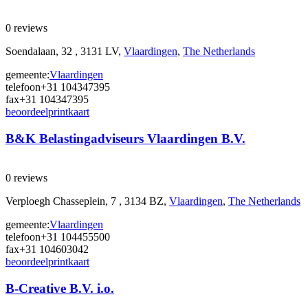
0 reviews
Soendalaan, 32 , 3131 LV,
Vlaardingen
,
The Netherlands
gemeente:
Vlaardingen
telefoon
+31 104347395
fax
+31 104347395
beoordeel
print
kaart
B&K Belastingadviseurs Vlaardingen B.V.
0 reviews
Verploegh Chasseplein, 7 , 3134 BZ,
Vlaardingen
,
The Netherlands
gemeente:
Vlaardingen
telefoon
+31 104455500
fax
+31 104603042
beoordeel
print
kaart
B-Creative B.V. i.o.