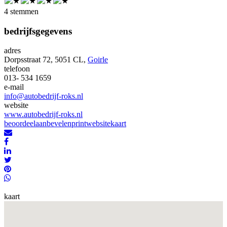
4 stemmen
bedrijfsgegevens
adres
Dorpsstraat 72, 5051 CL,
Goirle
telefoon
013- 534 1659
e-mail
info@autobedrijf-roks.nl
website
www.autobedrijf-roks.nl
beoordeel
aanbevelen
print
website
kaart
kaart