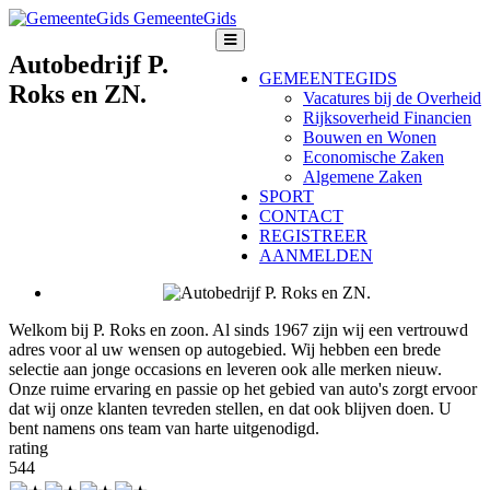
GemeenteGids
Autobedrijf P.
GEMEENTEGIDS
Roks en ZN.
Vacatures bij de Overheid
Rijksoverheid Financien
Bouwen en Wonen
Economische Zaken
Algemene Zaken
SPORT
CONTACT
REGISTREER
AANMELDEN
Welkom bij P. Roks en zoon. Al sinds 1967 zijn wij een vertrouwd
adres voor al uw wensen op autogebied. Wij hebben een brede
selectie aan jonge occasions en leveren ook alle merken nieuw.
Onze ruime ervaring en passie op het gebied van auto's zorgt ervoor
dat wij onze klanten tevreden stellen, en dat ook blijven doen. U
bent namens ons team van harte uitgenodigd.
rating
5
4
4