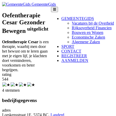
GemeenteGids
Oefentherapie
GEMEENTEGIDS
Cesar Gezonder
Vacatures bij de Overheid
Rijksoverheid Financien
uitgelicht
Bewegen
Bouwen en Wonen
Economische Zaken
Oefentherapie Cesar
is een
Algemene Zaken
therapie, waarbij men door
SPORT
het bewust om te leren gaan
CONTACT
met je eigen lijf, je klachten
REGISTREER
doet verminderen,
AANMELDEN
voorkomen en beter
begrijpen.
rating
5
4
4
4 stemmen
bedrijfsgegevens
adres
Lorskensstraat 1E, 5374 BC,
Landerd