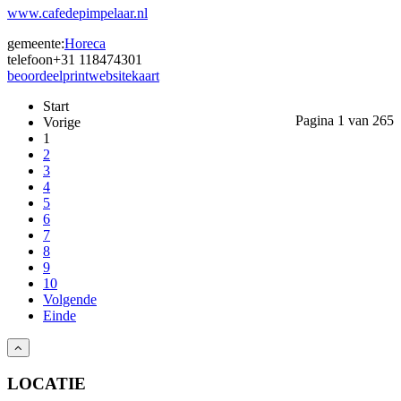
www.cafedepimpelaar.nl
gemeente:
Horeca
telefoon
+31 118474301
beoordeel
print
website
kaart
Start
Pagina 1 van 265
Vorige
1
2
3
4
5
6
7
8
9
10
Volgende
Einde
LOCATIE