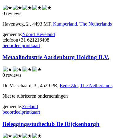
0 reviews
Havenweg, 2 , 4493 MT,
Kamperland
,
The Netherlands
gemeente:
Noord-Beveland
telefoon
+31 621216498
beoordeel
print
kaart
Metaalindustrie Aardenburg Holding B.V.
0 reviews
De Vlaschaard, 3 , 4529 PR,
Eede Zld
,
The Netherlands
Niet te rubriceren ondernemingen
gemeente:
Zeeland
beoordeel
print
kaart
Beleggingsstudieclub De Rijckenborgh