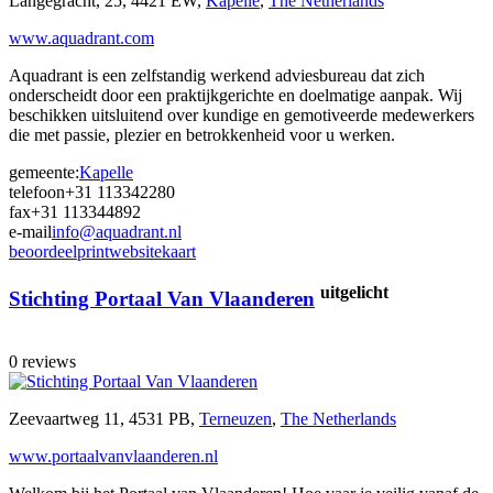
Langegracht, 25, 4421 EW,
Kapelle
,
The Netherlands
www.aquadrant.com
Aquadrant is een zelfstandig werkend adviesbureau dat zich
onderscheidt door een praktijkgerichte en doelmatige aanpak. Wij
beschikken uitsluitend over kundige en gemotiveerde medewerkers
die met passie, plezier en betrokkenheid voor u werken.
gemeente:
Kapelle
telefoon
+31 113342280
fax
+31 113344892
e-mail
info@aquadrant.nl
beoordeel
print
website
kaart
uitgelicht
Stichting Portaal Van Vlaanderen
0 reviews
Zeevaartweg 11, 4531 PB,
Terneuzen
,
The Netherlands
www.portaalvanvlaanderen.nl