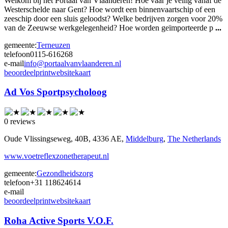
Welkom bij het Portaal van Vlaanderen! Hoe vaar je veilig vanaf de
Westerschelde naar Gent? Hoe wordt een binnenvaartschip of een
zeeschip door een sluis geloodst? Welke bedrijven zorgen voor 20%
van de Zeeuwse werkgelegenheid? Hoe worden geïmporteerde p
...
gemeente:
Terneuzen
telefoon
0115-616268
e-mail
info@portaalvanvlaanderen.nl
beoordeel
print
website
kaart
Ad Vos Sportpsycholoog
0 reviews
Oude Vlissingseweg, 40B, 4336 AE,
Middelburg
,
The Netherlands
www.voetreflexzonetherapeut.nl
gemeente:
Gezondheidszorg
telefoon
+31 118624614
e-mail
beoordeel
print
website
kaart
Roha Active Sports V.O.F.