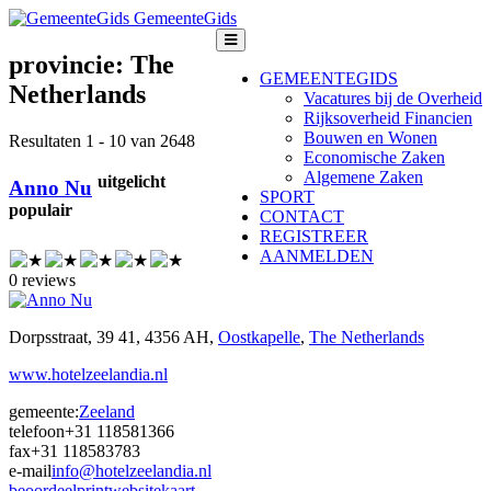
GemeenteGids
provincie:
The
GEMEENTEGIDS
Netherlands
Vacatures bij de Overheid
Rijksoverheid Financien
Bouwen en Wonen
Resultaten 1 - 10 van 2648
Economische Zaken
Algemene Zaken
uitgelicht
Anno Nu
SPORT
populair
CONTACT
REGISTREER
AANMELDEN
0 reviews
Dorpsstraat, 39 41, 4356 AH,
Oostkapelle
,
The Netherlands
www.hotelzeelandia.nl
gemeente:
Zeeland
telefoon
+31 118581366
fax
+31 118583783
e-mail
info@hotelzeelandia.nl
beoordeel
print
website
kaart