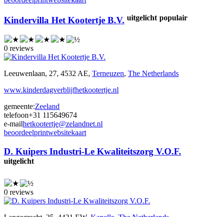
uitgelicht
populair
Kindervilla Het Kootertje B.V.
0 reviews
Leeuwenlaan, 27, 4532 AE,
Terneuzen
,
The Netherlands
www.kinderdagverblijfhetkootertje.nl
gemeente:
Zeeland
telefoon
+31 115649674
e-mail
hetkootertje@zelandnet.nl
beoordeel
print
website
kaart
D. Kuipers Industri-Le Kwaliteitszorg V.O.F.
uitgelicht
0 reviews