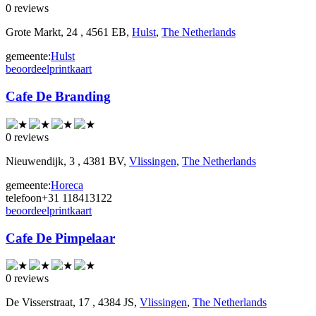
0 reviews
Grote Markt, 24 , 4561 EB,
Hulst
,
The Netherlands
gemeente:
Hulst
beoordeel
print
kaart
Cafe De Branding
0 reviews
Nieuwendijk, 3 , 4381 BV,
Vlissingen
,
The Netherlands
gemeente:
Horeca
telefoon
+31 118413122
beoordeel
print
kaart
Cafe De Pimpelaar
0 reviews
De Visserstraat, 17 , 4384 JS,
Vlissingen
,
The Netherlands