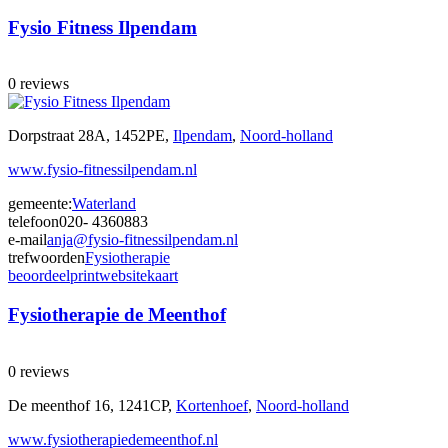
Fysio Fitness Ilpendam
0 reviews
Dorpstraat 28A, 1452PE,
Ilpendam
,
Noord-holland
www.fysio-fitnessilpendam.nl
gemeente:
Waterland
telefoon
020- 4360883
e-mail
anja@fysio-fitnessilpendam.nl
trefwoorden
Fysiotherapie
beoordeel
print
website
kaart
Fysiotherapie de Meenthof
0 reviews
De meenthof 16, 1241CP,
Kortenhoef
,
Noord-holland
www.fysiotherapiedemeenthof.nl