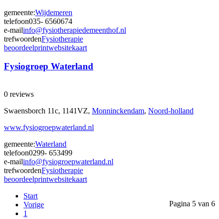
gemeente:
Wijdemeren
telefoon
035- 6560674
e-mail
info@fysiotherapiedemeenthof.nl
trefwoorden
Fysiotherapie
beoordeel
print
website
kaart
Fysiogroep Waterland
0 reviews
Swaensborch 11c, 1141VZ,
Monninckendam
,
Noord-holland
www.fysiogroepwaterland.nl
gemeente:
Waterland
telefoon
0299- 653499
e-mail
info@fysiogroepwaterland.nl
trefwoorden
Fysiotherapie
beoordeel
print
website
kaart
Start
Pagina 5 van 6
Vorige
1