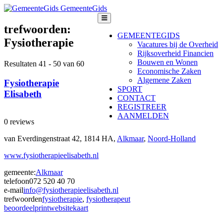
GemeenteGids
trefwoorden:
GEMEENTEGIDS
Fysiotherapie
Vacatures bij de Overheid
Rijksoverheid Financien
Bouwen en Wonen
Resultaten 41 - 50 van 60
Economische Zaken
Algemene Zaken
Fysiotherapie
SPORT
Elisabeth
CONTACT
REGISTREER
AANMELDEN
0 reviews
van Everdingenstraat 42, 1814 HA,
Alkmaar
,
Noord-Holland
www.fysiotherapieelisabeth.nl
gemeente:
Alkmaar
telefoon
072 520 40 70
e-mail
info@fysiotherapieelisabeth.nl
trefwoorden
fysiotherapie
,
fysiotherapeut
beoordeel
print
website
kaart