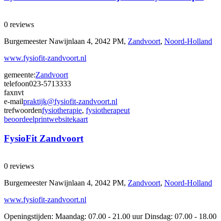
0 reviews
Burgemeester Nawijnlaan 4, 2042 PM,
Zandvoort
,
Noord-Holland
www.fysiofit-zandvoort.nl
gemeente:
Zandvoort
telefoon
023-5713333
fax
nvt
e-mail
praktijk@fysiofit-zandvoort.nl
trefwoorden
fysiotherapie
,
fysiotherapeut
beoordeel
print
website
kaart
FysioFit Zandvoort
0 reviews
Burgemeester Nawijnlaan 4, 2042 PM,
Zandvoort
,
Noord-Holland
www.fysiofit-zandvoort.nl
Openingstijden: Maandag: 07.00 - 21.00 uur Dinsdag: 07.00 - 18.00