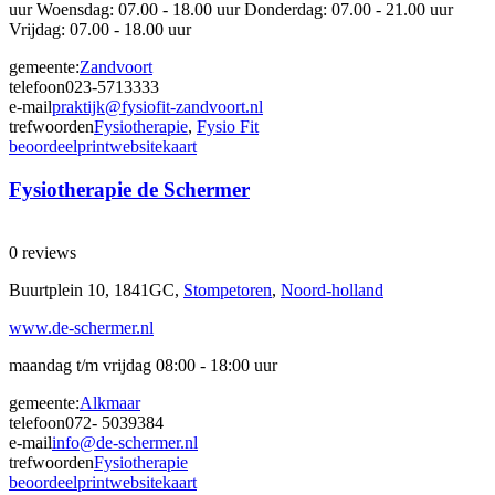
uur Woensdag: 07.00 - 18.00 uur Donderdag: 07.00 - 21.00 uur
Vrijdag: 07.00 - 18.00 uur
gemeente:
Zandvoort
telefoon
023-5713333
e-mail
praktijk@fysiofit-zandvoort.nl
trefwoorden
Fysiotherapie
,
Fysio Fit
beoordeel
print
website
kaart
Fysiotherapie de Schermer
0 reviews
Buurtplein 10, 1841GC,
Stompetoren
,
Noord-holland
www.de-schermer.nl
maandag t/m vrijdag 08:00 - 18:00 uur
gemeente:
Alkmaar
telefoon
072- 5039384
e-mail
info@de-schermer.nl
trefwoorden
Fysiotherapie
beoordeel
print
website
kaart