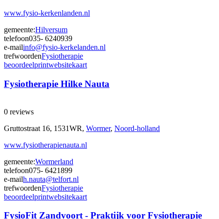
www.fysio-kerkenlanden.nl
gemeente:
Hilversum
telefoon
035- 6240939
e-mail
info@fysio-kerkelanden.nl
trefwoorden
Fysiotherapie
beoordeel
print
website
kaart
Fysiotherapie Hilke Nauta
0 reviews
Gruttostraat 16, 1531WR,
Wormer
,
Noord-holland
www.fysiotherapienauta.nl
gemeente:
Wormerland
telefoon
075- 6421899
e-mail
h.nauta@telfort.nl
trefwoorden
Fysiotherapie
beoordeel
print
website
kaart
FysioFit Zandvoort - Praktijk voor Fysiotherapie