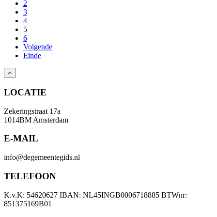
2
3
4
5
6
Volgende
Einde
LOCATIE
Zekeringstraat 17a
1014BM Amsterdam
E-MAIL
info@degemeentegids.nl
TELEFOON
K.v.K: 54620627 IBAN: NL45INGB0006718885 BTWnr:
851375169B01