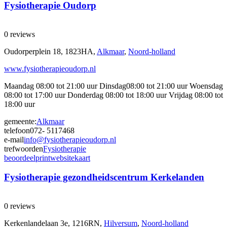
Fysiotherapie Oudorp
0 reviews
Oudorperplein 18, 1823HA,
Alkmaar
,
Noord-holland
www.fysiotherapieoudorp.nl
Maandag 08:00 tot 21:00 uur Dinsdag08:00 tot 21:00 uur Woensdag
08:00 tot 17:00 uur Donderdag 08:00 tot 18:00 uur Vrijdag 08:00 tot
18:00 uur
gemeente:
Alkmaar
telefoon
072- 5117468
e-mail
info@fysiotherapieoudorp.nl
trefwoorden
Fysiotherapie
beoordeel
print
website
kaart
Fysiotherapie gezondheidscentrum Kerkelanden
0 reviews
Kerkenlandelaan 3e, 1216RN,
Hilversum
,
Noord-holland