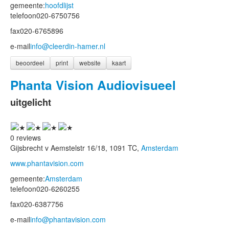
gemeente:
hoofdlijst
telefoon
020-6750756
fax
020-6765896
e-mail
info@cleerdin-hamer.nl
beoordeel
print
website
kaart
Phanta Vision Audiovisueel
uitgelicht
0 reviews
Gijsbrecht v Aemstelstr 16/18, 1091 TC,
Amsterdam
www.phantavision.com
gemeente:
Amsterdam
telefoon
020-6260255
fax
020-6387756
e-mail
info@phantavision.com