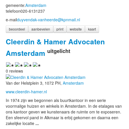
gemeente:
Amsterdam
telefoon
020-6131237
e-mail
duyvendak-vanheerde@kpnmail.nl
beoordeel
aanbevelen
print
website
kaart
Cleerdin & Hamer Advocaten
uitgelicht
Amsterdam
0 reviews
Van der Helstplein 3, 1072 PH,
Amsterdam
www.cleerdin-hamer.nl
In 1974 zijn we begonnen als buurtkantoor in een serie
voormalige huizen en winkels in Amsterdam. In de etalages van
ons kantoor geven we kunstenaars de ruimte om te exposeren.
Een sfeervol pand in Alkmaar is erbij gekomen en daarna een
zakelijke locatie
...