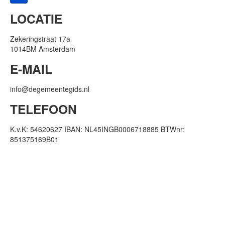
LOCATIE
Zekeringstraat 17a
1014BM Amsterdam
E-MAIL
info@degemeentegids.nl
TELEFOON
K.v.K: 54620627 IBAN: NL45INGB0006718885 BTWnr:
851375169B01