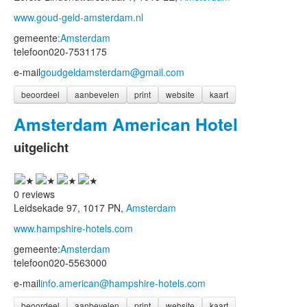
www.goud-geld-amsterdam.nl
gemeente:
Amsterdam
telefoon
020-7531175
e-mail
goudgeldamsterdam@gmail.com
beoordeel
aanbevelen
print
website
kaart
Amsterdam American Hotel
uitgelicht
0 reviews
Leidsekade 97, 1017 PN,
Amsterdam
www.hampshire-hotels.com
gemeente:
Amsterdam
telefoon
020-5563000
e-mail
info.american@hampshire-hotels.com
beoordeel
aanbevelen
print
website
kaart