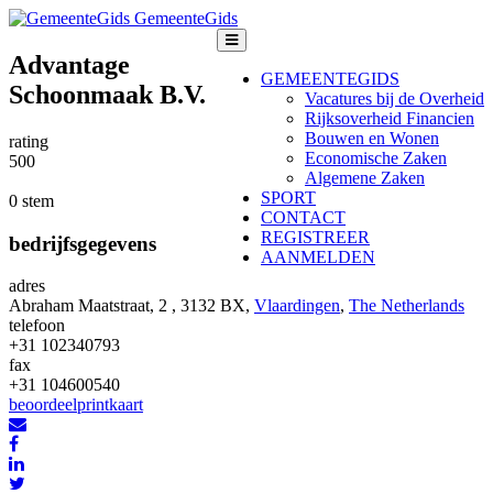
GemeenteGids
Advantage
GEMEENTEGIDS
Schoonmaak B.V.
Vacatures bij de Overheid
Rijksoverheid Financien
Bouwen en Wonen
rating
Economische Zaken
5
0
0
Algemene Zaken
SPORT
0 stem
CONTACT
REGISTREER
bedrijfsgegevens
AANMELDEN
adres
Abraham Maatstraat, 2 , 3132 BX,
Vlaardingen
,
The Netherlands
telefoon
+31 102340793
fax
+31 104600540
beoordeel
print
kaart