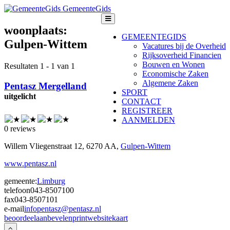
GemeenteGids
woonplaats:
GEMEENTEGIDS
Gulpen-Wittem
Vacatures bij de Overheid
Rijksoverheid Financien
Bouwen en Wonen
Resultaten 1 - 1 van 1
Economische Zaken
Algemene Zaken
Pentasz Mergelland
SPORT
uitgelicht
CONTACT
REGISTREER
AANMELDEN
0 reviews
Willem Vliegenstraat 12, 6270 AA,
Gulpen-Wittem
www.pentasz.nl
gemeente:
Limburg
telefoon
043-8507100
fax
043-8507101
e-mail
infopentasz@pentasz.nl
beoordeel
aanbevelen
print
website
kaart