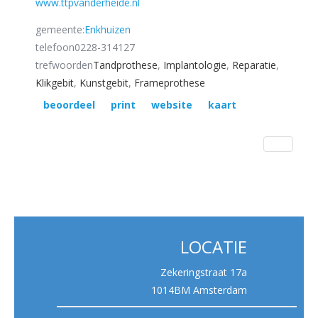
www.ttpvanderheide.nl
gemeente:
Enkhuizen
telefoon
0228-314127
trefwoorden
Tandprothese
,
Implantologie
,
Reparatie
,
Klikgebit
,
Kunstgebit
,
Frameprothese
beoordeel
print
website
kaart
LOCATIE
Zekeringstraat 17a
1014BM Amsterdam