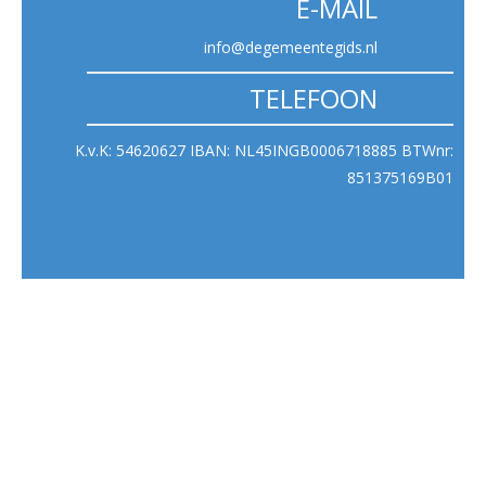
E-MAIL
info@degemeentegids.nl
TELEFOON
K.v.K: 54620627 IBAN: NL45INGB0006718885 BTWnr:
851375169B01