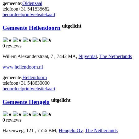
gemeente:
Oldenzaal
telefoon
+31 541535662
beoordeel
print
website
kaart
uitgelicht
Gemeente Hellendoorn
0 reviews
Willem Alexanderstraat, 7 , 7442 MA,
Nijverdal
,
The Netherlands
www.hellendoorn.nl
gemeente:
Hellendoorn
telefoon
+31 548630000
beoordeel
print
website
kaart
uitgelicht
Gemeente Hengelo
0 reviews
Hazenweg, 121 , 7556 BM,
Hengelo Ov
,
The Netherlands