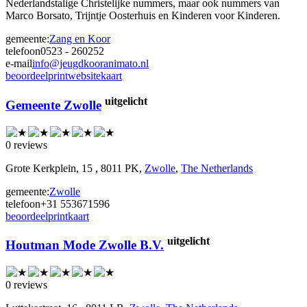
Nederlandstalige Christelijke nummers, maar ook nummers van
Marco Borsato, Trijntje Oosterhuis en Kinderen voor Kinderen.
gemeente:
Zang en Koor
telefoon
0523 - 260252
e-mail
info@jeugdkooranimato.nl
beoordeel
print
website
kaart
uitgelicht
Gemeente Zwolle
0 reviews
Grote Kerkplein, 15 , 8011 PK,
Zwolle
,
The Netherlands
gemeente:
Zwolle
telefoon
+31 553671596
beoordeel
print
kaart
uitgelicht
Houtman Mode Zwolle B.V.
0 reviews