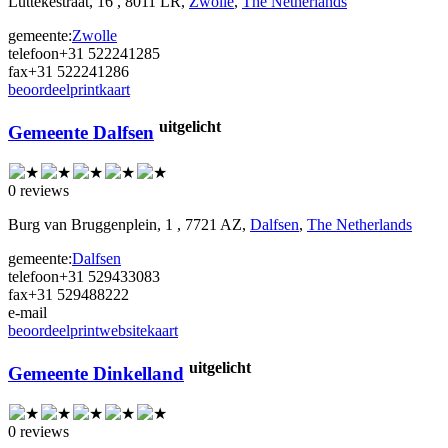
Luttekestraat, 16 , 8011 LR,
Zwolle
,
The Netherlands
gemeente:
Zwolle
telefoon
+31 522241285
fax
+31 522241286
beoordeel
print
kaart
uitgelicht
Gemeente Dalfsen
0 reviews
Burg van Bruggenplein, 1 , 7721 AZ,
Dalfsen
,
The Netherlands
gemeente:
Dalfsen
telefoon
+31 529433083
fax
+31 529488222
e-mail
beoordeel
print
website
kaart
uitgelicht
Gemeente Dinkelland
0 reviews