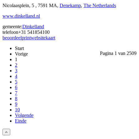
Nicolaasplein, 5 , 7591 MA,
Denekamp
,
The Netherlands
www.dinkelland.nl
gemeente:
Dinkelland
telefoon
+31 541854100
beoordeel
print
website
kaart
Start
Pagina 1 van 2509
Vorige
1
2
3
4
5
6
7
8
9
10
Volgende
Einde