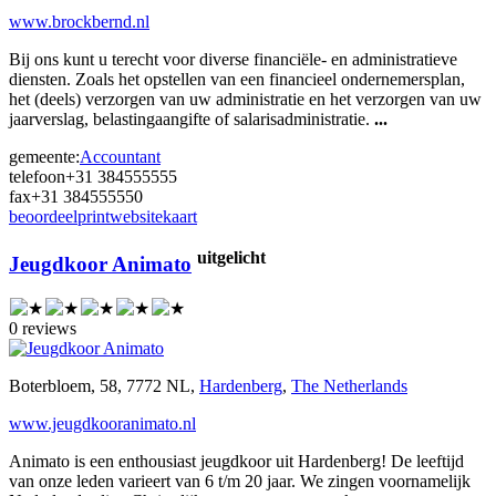
www.brockbernd.nl
Bij ons kunt u terecht voor diverse financiële- en administratieve
diensten. Zoals het opstellen van een financieel ondernemersplan,
het (deels) verzorgen van uw administratie en het verzorgen van uw
jaarverslag, belastingaangifte of salarisadministratie.
...
gemeente:
Accountant
telefoon
+31 384555555
fax
+31 384555550
beoordeel
print
website
kaart
uitgelicht
Jeugdkoor Animato
0 reviews
Boterbloem, 58, 7772 NL,
Hardenberg
,
The Netherlands
www.jeugdkooranimato.nl
Animato is een enthousiast jeugdkoor uit Hardenberg! De leeftijd
van onze leden varieert van 6 t/m 20 jaar. We zingen voornamelijk