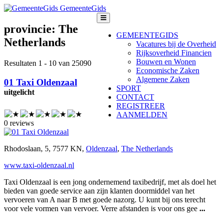
GemeenteGids
provincie:
The
GEMEENTEGIDS
Netherlands
Vacatures bij de Overheid
Rijksoverheid Financien
Bouwen en Wonen
Resultaten 1 - 10 van 25090
Economische Zaken
Algemene Zaken
01 Taxi Oldenzaal
SPORT
uitgelicht
CONTACT
REGISTREER
AANMELDEN
0 reviews
Rhodoslaan, 5, 7577 KN,
Oldenzaal
,
The Netherlands
www.taxi-oldenzaal.nl
Taxi Oldenzaal is een jong ondernemend taxibedrijf, met als doel het
bieden van goede service aan zijn klanten doormiddel van het
vervoeren van A naar B met goede nazorg. U kunt bij ons terecht
voor vele vormen van vervoer. Verre afstanden is voor ons gee
...