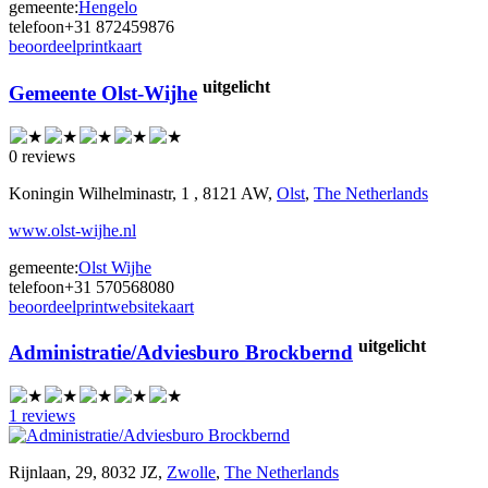
gemeente:
Hengelo
telefoon
+31 872459876
beoordeel
print
kaart
uitgelicht
Gemeente Olst-Wijhe
0 reviews
Koningin Wilhelminastr, 1 , 8121 AW,
Olst
,
The Netherlands
www.olst-wijhe.nl
gemeente:
Olst Wijhe
telefoon
+31 570568080
beoordeel
print
website
kaart
uitgelicht
Administratie/Adviesburo Brockbernd
1 reviews
Rijnlaan, 29, 8032 JZ,
Zwolle
,
The Netherlands