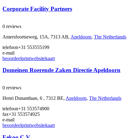
Corporate Facility Partners
0 reviews
Amersfoortseweg, 15A, 7313 AB,
Apeldoorn
,
The Netherlands
telefoon
+31 553555199
e-mail
beoordeel
print
website
kaart
Domeinen Roerende Zaken Directie Apeldoorn
0 reviews
Henri Dunantlaan, 6 , 7312 BE,
Apeldoorn
,
The Netherlands
telefoon
+31 553574900
fax
+31 553574925
e-mail
beoordeel
print
website
kaart
Eekoo C.V.