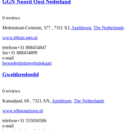
GGN Noord Oost Nederland
0 reviews
Molenstraat-Centrum, 377 , 7311 XJ,
Apeldoorn
,
The Netherlands
www.tijhuis.ggn.nl
telefoon
+31 888454847
fax
+31 888454899
e-mail
beoordeel
print
website
kaart
Gweithredoedd
0 reviews
Kanaalpad, 69 , 7321 AN,
Apeldoorn
,
The Netherlands
www.sdbnotarissen.nl
telefoon
+31 555050506
e-mail