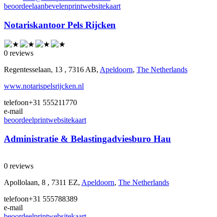
beoordeel
aanbevelen
print
website
kaart
Notariskantoor Pels Rijcken
0 reviews
Regentesselaan, 13 , 7316 AB,
Apeldoorn
,
The Netherlands
www.notarispelsrijcken.nl
telefoon
+31 555211770
e-mail
beoordeel
print
website
kaart
Administratie & Belastingadviesburo Hau
0 reviews
Apollolaan, 8 , 7311 EZ,
Apeldoorn
,
The Netherlands
telefoon
+31 555788389
e-mail
beoordeel
print
website
kaart