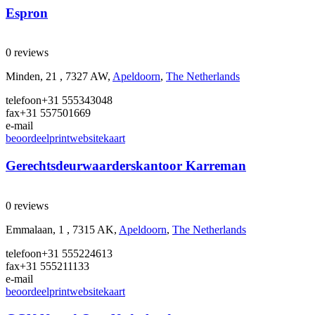
Espron
0 reviews
Minden, 21 , 7327 AW,
Apeldoorn
,
The Netherlands
telefoon
+31 555343048
fax
+31 557501669
e-mail
beoordeel
print
website
kaart
Gerechtsdeurwaarderskantoor Karreman
0 reviews
Emmalaan, 1 , 7315 AK,
Apeldoorn
,
The Netherlands
telefoon
+31 555224613
fax
+31 555211133
e-mail
beoordeel
print
website
kaart