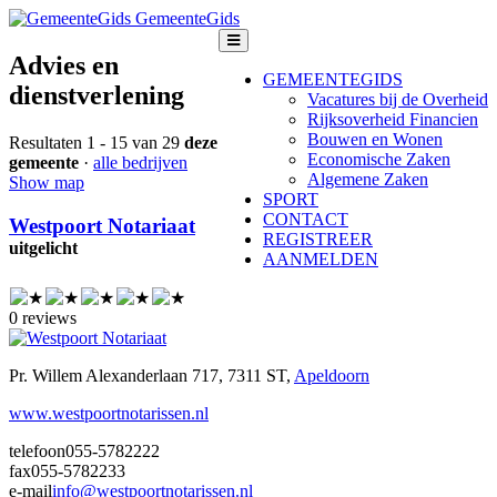
GemeenteGids
Advies en
GEMEENTEGIDS
dienstverlening
Vacatures bij de Overheid
Rijksoverheid Financien
Bouwen en Wonen
Resultaten 1 - 15 van 29
deze
Economische Zaken
gemeente
·
alle bedrijven
Algemene Zaken
Show map
SPORT
CONTACT
Westpoort Notariaat
REGISTREER
uitgelicht
AANMELDEN
0 reviews
Pr. Willem Alexanderlaan 717, 7311 ST,
Apeldoorn
www.westpoortnotarissen.nl
telefoon
055-5782222
fax
055-5782233
e-mail
info@westpoortnotarissen.nl