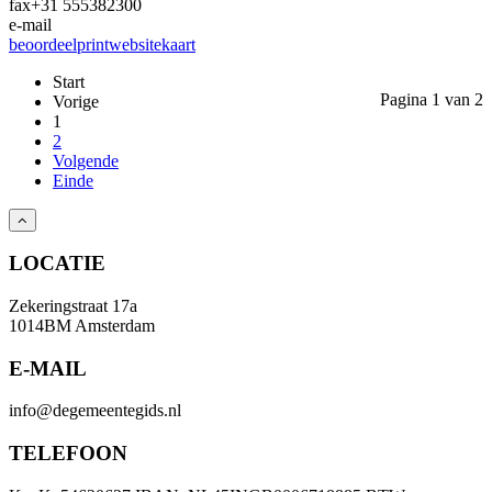
fax
+31 555382300
e-mail
beoordeel
print
website
kaart
Start
Pagina 1 van 2
Vorige
1
2
Volgende
Einde
LOCATIE
Zekeringstraat 17a
1014BM Amsterdam
E-MAIL
info@degemeentegids.nl
TELEFOON