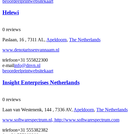
beoordeel
print
website
kaart
Helewi
0 reviews
Paslaan, 16 , 7311 AL,
Apeldoorn
,
The Netherlands
www.denotarissenvannaam.nl
telefoon
+31 555822300
e-mail
info@dnvn.nl
beoordeel
print
website
kaart
Insight Enterprises Netherlands
0 reviews
Laan van Westenenk, 144 , 7336 AV,
Apeldoorn
,
The Netherlands
www.softwarespectrum.nl, http://www.softwarespectrum.com
telefoon
+31 555382382