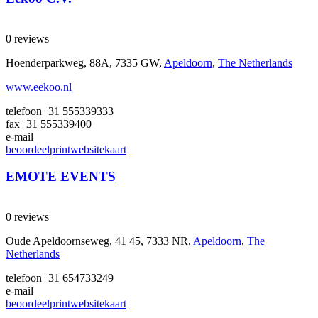
0 reviews
Hoenderparkweg, 88A, 7335 GW,
Apeldoorn
,
The Netherlands
www.eekoo.nl
telefoon
+31 555339333
fax
+31 555339400
e-mail
beoordeel
print
website
kaart
EMOTE EVENTS
0 reviews
Oude Apeldoornseweg, 41 45, 7333 NR,
Apeldoorn
,
The
Netherlands
telefoon
+31 654733249
e-mail
beoordeel
print
website
kaart