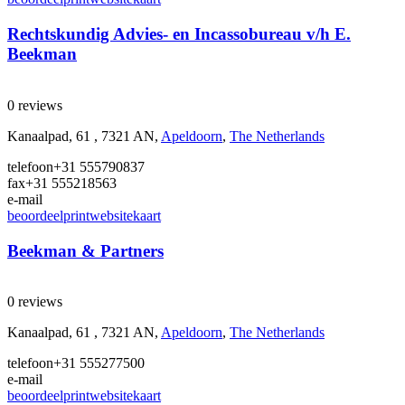
Rechtskundig Advies- en Incassobureau v/h E.
Beekman
0 reviews
Kanaalpad, 61 , 7321 AN,
Apeldoorn
,
The Netherlands
telefoon
+31 555790837
fax
+31 555218563
e-mail
beoordeel
print
website
kaart
Beekman & Partners
0 reviews
Kanaalpad, 61 , 7321 AN,
Apeldoorn
,
The Netherlands
telefoon
+31 555277500
e-mail
beoordeel
print
website
kaart