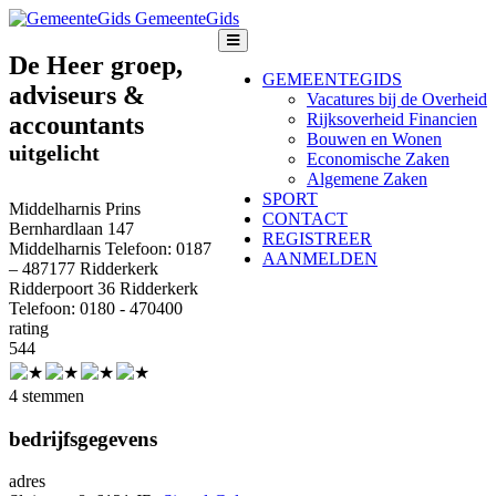
GemeenteGids
De Heer groep,
GEMEENTEGIDS
adviseurs &
Vacatures bij de Overheid
Rijksoverheid Financien
accountants
Bouwen en Wonen
uitgelicht
Economische Zaken
Algemene Zaken
SPORT
Middelharnis Prins
CONTACT
Bernhardlaan 147
REGISTREER
Middelharnis Telefoon: 0187
AANMELDEN
– 487177 Ridderkerk
Ridderpoort 36 Ridderkerk
Telefoon: 0180 - 470400
rating
5
4
4
4 stemmen
bedrijfsgegevens
adres