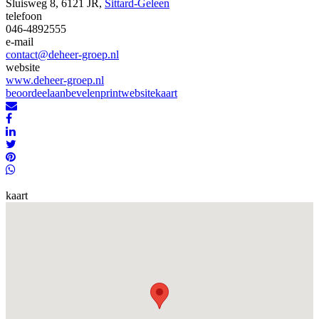
Sluisweg 8, 6121 JR,
Sittard-Geleen
telefoon
046-4892555
e-mail
contact@deheer-groep.nl
website
www.deheer-groep.nl
beoordeel
aanbevelen
print
website
kaart
kaart