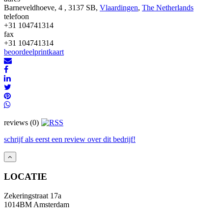
Barneveldhoeve, 4 , 3137 SB,
Vlaardingen
,
The Netherlands
telefoon
+31 104741314
fax
+31 104741314
beoordeel
print
kaart
reviews (0)
schrijf als eerst een review over dit bedrijf!
LOCATIE
Zekeringstraat 17a
1014BM Amsterdam