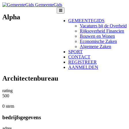
GemeenteGids
Alpha
GEMEENTEGIDS
Vacatures bij de Overheid
Rijksoverheid Financien
Bouwen en Wonen
Economische Zaken
Algemene Zaken
SPORT
CONTACT
REGISTREER
AANMELDEN
Architectenbureau
rating
5
0
0
0 stem
bedrijfsgegevens
adres