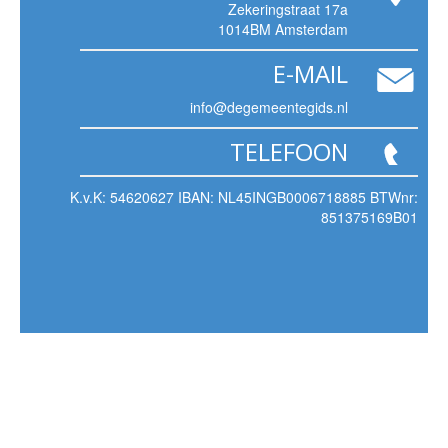
Zekeringstraat 17a
1014BM Amsterdam
E-MAIL
info@degemeentegids.nl
TELEFOON
K.v.K: 54620627 IBAN: NL45INGB0006718885 BTWnr:
851375169B01