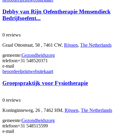
Debby van Rijn Oefentherapie Mensendieck
Bedrijfsoefent...
0 reviews
Graaf Ottostraat, 58 , 7461 CW,
Rijssen
,
The Netherlands
gemeente:
Gezondheidszorg
telefoon
+31 548520371
e-mail
beoordeel
print
website
kaart
Groepspraktijk voor Fysiotherapie
0 reviews
Koninginneweg, 26 , 7462 HM,
Rijssen
,
The Netherlands
gemeente:
Gezondheidszorg
telefoon
+31 548515599
e-mail