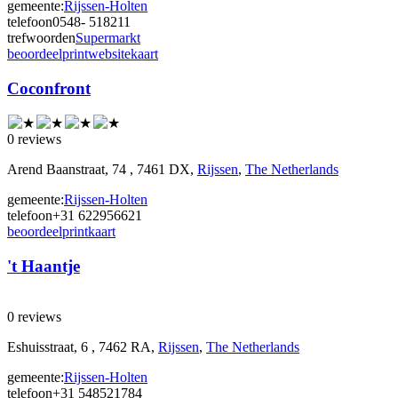
gemeente:
Rijssen-Holten
telefoon
0548- 518211
trefwoorden
Supermarkt
beoordeel
print
website
kaart
Coconfront
0 reviews
Arend Baanstraat, 74 , 7461 DX,
Rijssen
,
The Netherlands
gemeente:
Rijssen-Holten
telefoon
+31 622956621
beoordeel
print
kaart
't Haantje
0 reviews
Eshuisstraat, 6 , 7462 RA,
Rijssen
,
The Netherlands
gemeente:
Rijssen-Holten
telefoon
+31 548521784