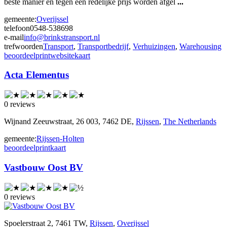
beste manier en tegen een redelijke prijs worden afgel
...
gemeente:
Overijssel
telefoon
0548-538698
e-mail
info@brinkstransport.nl
trefwoorden
Transport
,
Transportbedrijf
,
Verhuizingen
,
Warehousing
beoordeel
print
website
kaart
Acta Elementus
0 reviews
Wijnand Zeeuwstraat, 26 003, 7462 DE,
Rijssen
,
The Netherlands
gemeente:
Rijssen-Holten
beoordeel
print
kaart
Vastbouw Oost BV
0 reviews
Spoelerstraat 2, 7461 TW,
Rijssen
,
Overijssel