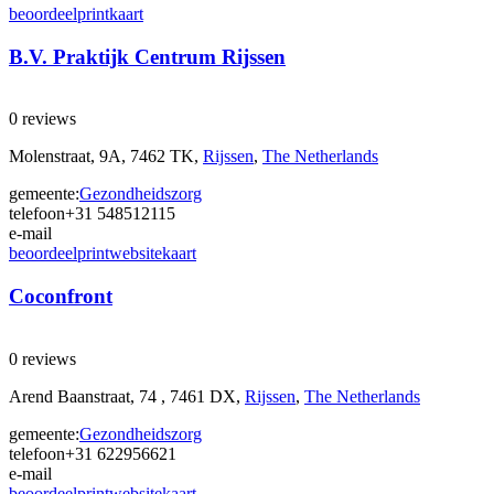
beoordeel
print
kaart
B.V. Praktijk Centrum Rijssen
0 reviews
Molenstraat, 9A, 7462 TK,
Rijssen
,
The Netherlands
gemeente:
Gezondheidszorg
telefoon
+31 548512115
e-mail
beoordeel
print
website
kaart
Coconfront
0 reviews
Arend Baanstraat, 74 , 7461 DX,
Rijssen
,
The Netherlands
gemeente:
Gezondheidszorg
telefoon
+31 622956621
e-mail
beoordeel
print
website
kaart