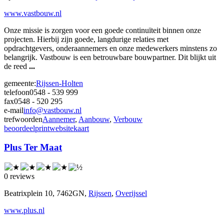
www.vastbouw.nl
Onze missie is zorgen voor een goede continuïteit binnen onze
projecten. Hierbij zijn goede, langdurige relaties met
opdrachtgevers, onderaannemers en onze medewerkers minstens zo
belangrijk. Vastbouw is een betrouwbare bouwpartner. Dit blijkt uit
de reed
...
gemeente:
Rijssen-Holten
telefoon
0548 - 539 999
fax
0548 - 520 295
e-mail
info@vastbouw.nl
trefwoorden
Aannemer
,
Aanbouw
,
Verbouw
beoordeel
print
website
kaart
Plus Ter Maat
0 reviews
Beatrixplein 10, 7462GN,
Rijssen
,
Overijssel
www.plus.nl