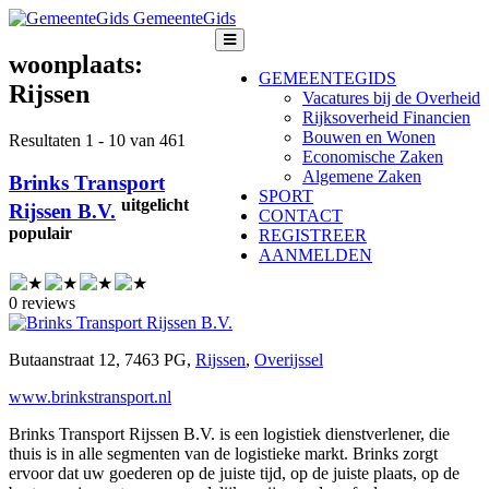
GemeenteGids
woonplaats:
GEMEENTEGIDS
Rijssen
Vacatures bij de Overheid
Rijksoverheid Financien
Bouwen en Wonen
Resultaten 1 - 10 van 461
Economische Zaken
Algemene Zaken
Brinks Transport
SPORT
uitgelicht
Rijssen B.V.
CONTACT
populair
REGISTREER
AANMELDEN
0 reviews
Butaanstraat 12, 7463 PG,
Rijssen
,
Overijssel
www.brinkstransport.nl
Brinks Transport Rijssen B.V. is een logistiek dienstverlener, die
thuis is in alle segmenten van de logistieke markt. Brinks zorgt
ervoor dat uw goederen op de juiste tijd, op de juiste plaats, op de