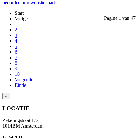
beoordeel
print
website
kaart
Start
Pagina 1 van 47
Vorige
1
2
3
4
5
6
7
8
9
10
Volgende
Einde
LOCATIE
Zekeringstraat 17a
1014BM Amsterdam
E-MAIL