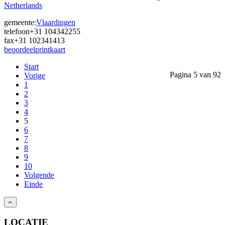
Netherlands
gemeente:
Vlaardingen
telefoon
+31 104342255
fax
+31 102341413
beoordeel
print
kaart
Start
Pagina 5 van 92
Vorige
1
2
3
4
5
6
7
8
9
10
Volgende
Einde
LOCATIE