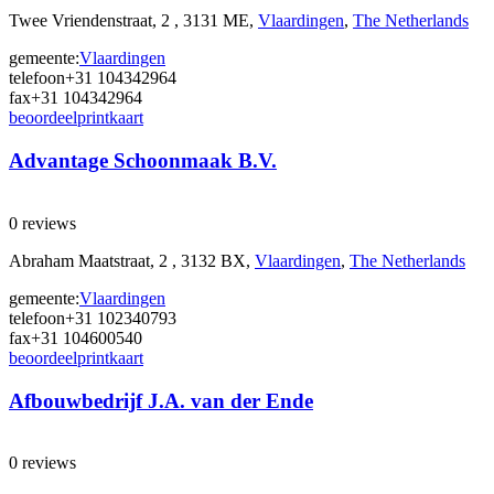
Twee Vriendenstraat, 2 , 3131 ME,
Vlaardingen
,
The Netherlands
gemeente:
Vlaardingen
telefoon
+31 104342964
fax
+31 104342964
beoordeel
print
kaart
Advantage Schoonmaak B.V.
0 reviews
Abraham Maatstraat, 2 , 3132 BX,
Vlaardingen
,
The Netherlands
gemeente:
Vlaardingen
telefoon
+31 102340793
fax
+31 104600540
beoordeel
print
kaart
Afbouwbedrijf J.A. van der Ende
0 reviews