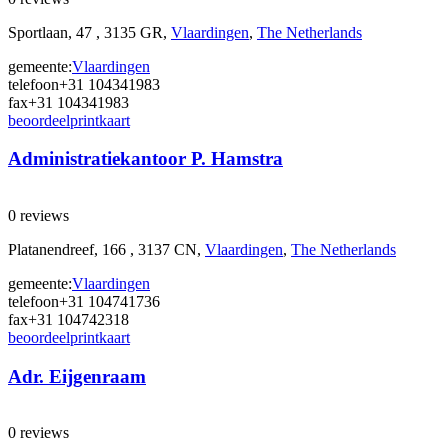
Sportlaan, 47 , 3135 GR,
Vlaardingen
,
The Netherlands
gemeente:
Vlaardingen
telefoon
+31 104341983
fax
+31 104341983
beoordeel
print
kaart
Administratiekantoor P. Hamstra
0 reviews
Platanendreef, 166 , 3137 CN,
Vlaardingen
,
The Netherlands
gemeente:
Vlaardingen
telefoon
+31 104741736
fax
+31 104742318
beoordeel
print
kaart
Adr. Eijgenraam
0 reviews