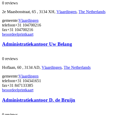
0 reviews
2e Maasbosstraat, 65 , 3134 XH,
Vlaardingen
,
The Netherlands
gemeente:
Vlaardingen
telefoon
+31 104700216
fax
+31 104700216
beoordeel
print
kaart
Administratiekantoor Uw Belang
0 reviews
Hoflaan, 60 , 3134 AD,
Vlaardingen
,
The Netherlands
gemeente:
Vlaardingen
telefoon
+31 104341651
fax
+31 847133385
beoordeel
print
kaart
Administratiekantoor D. de Bruijn
0 reviews