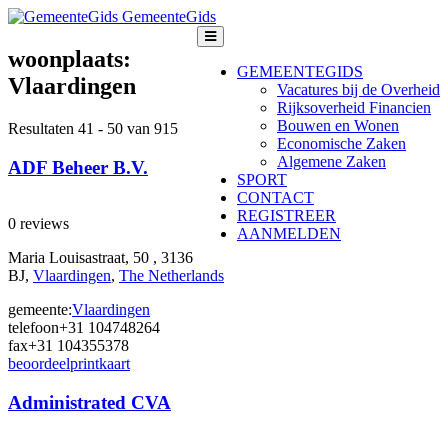
GemeenteGids
woonplaats:
GEMEENTEGIDS
Vlaardingen
Vacatures bij de Overheid
Rijksoverheid Financien
Bouwen en Wonen
Resultaten 41 - 50 van 915
Economische Zaken
Algemene Zaken
ADF Beheer B.V.
SPORT
CONTACT
REGISTREER
0 reviews
AANMELDEN
Maria Louisastraat, 50 , 3136
BJ,
Vlaardingen
,
The Netherlands
gemeente:
Vlaardingen
telefoon
+31 104748264
fax
+31 104355378
beoordeel
print
kaart
Administrated CVA