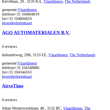
Kievitlaan, 29 , 3135 KA,
Vlaardingen
,
The Netherlands
gemeente:
Vlaardingen
telefoon
+31 104604619
fax
+31 104604619
beoordeel
print
kaart
AGO AUTOMATERIALEN B.V.
0 reviews
Industrieweg, 29B, 3133 EE,
Vlaardingen
,
The Netherlands
gemeente:
Vlaardingen
telefoon
+31 104348886
fax
+31 104344163
beoordeel
print
kaart
AircoTime
0 reviews
Johan Westerweelstraat, 48 , 3132 BC,
Vlaardingen
,
The