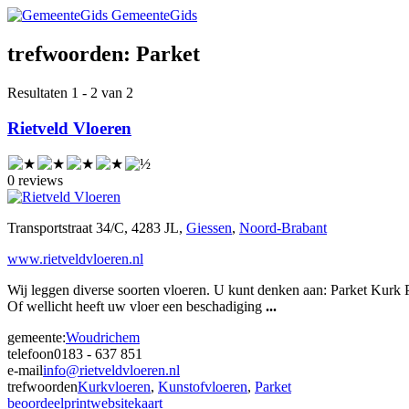
GemeenteGids
trefwoorden:
Parket
Resultaten 1 - 2 van 2
Rietveld Vloeren
0 reviews
Transportstraat 34/C, 4283 JL,
Giessen
,
Noord-Brabant
www.rietveldvloeren.nl
Wij leggen diverse soorten vloeren. U kunt denken aan: Parket Kurk
Of wellicht heeft uw vloer een beschadiging
...
gemeente:
Woudrichem
telefoon
0183 - 637 851
e-mail
info@rietveldvloeren.nl
trefwoorden
Kurkvloeren
,
Kunstofvloeren
,
Parket
beoordeel
print
website
kaart