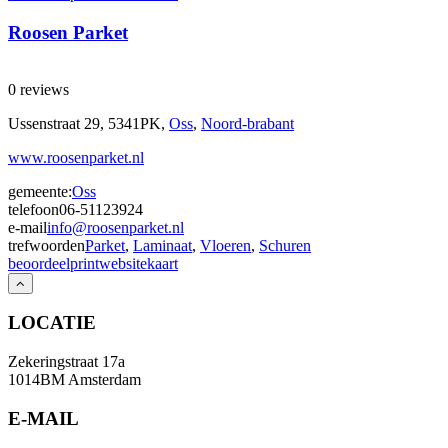
Roosen Parket
0 reviews
Ussenstraat 29, 5341PK,
Oss
,
Noord-brabant
www.roosenparket.nl
gemeente:
Oss
telefoon
06-51123924
e-mail
info@roosenparket.nl
trefwoorden
Parket
,
Laminaat
,
Vloeren
,
Schuren
beoordeel
print
website
kaart
LOCATIE
Zekeringstraat 17a
1014BM Amsterdam
E-MAIL