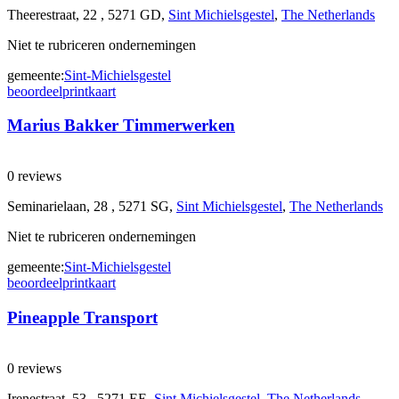
Theerestraat, 22 , 5271 GD,
Sint Michielsgestel
,
The Netherlands
Niet te rubriceren ondernemingen
gemeente:
Sint-Michielsgestel
beoordeel
print
kaart
Marius Bakker Timmerwerken
0 reviews
Seminarielaan, 28 , 5271 SG,
Sint Michielsgestel
,
The Netherlands
Niet te rubriceren ondernemingen
gemeente:
Sint-Michielsgestel
beoordeel
print
kaart
Pineapple Transport
0 reviews
Irenestraat, 53 , 5271 EE,
Sint Michielsgestel
,
The Netherlands