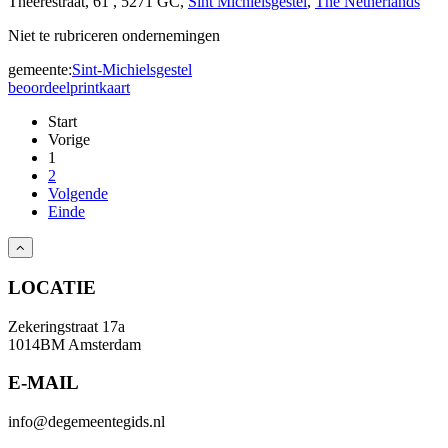
Theerestraat, 61 , 5271 GC,
Sint Michielsgestel
,
The Netherlands
Niet te rubriceren ondernemingen
gemeente:
Sint-Michielsgestel
beoordeel
print
kaart
Start
Vorige
1
2
Volgende
Einde
LOCATIE
Zekeringstraat 17a
1014BM Amsterdam
E-MAIL
info@degemeentegids.nl