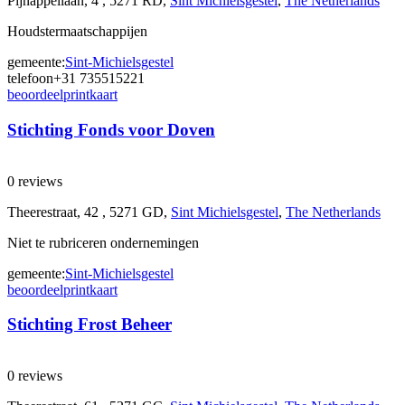
Pijnappellaan, 4 , 5271 RD,
Sint Michielsgestel
,
The Netherlands
Houdstermaatschappijen
gemeente:
Sint-Michielsgestel
telefoon
+31 735515221
beoordeel
print
kaart
Stichting Fonds voor Doven
0 reviews
Theerestraat, 42 , 5271 GD,
Sint Michielsgestel
,
The Netherlands
Niet te rubriceren ondernemingen
gemeente:
Sint-Michielsgestel
beoordeel
print
kaart
Stichting Frost Beheer
0 reviews