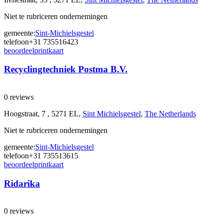
Niet te rubriceren ondernemingen
gemeente:
Sint-Michielsgestel
telefoon
+31 735516423
beoordeel
print
kaart
Recyclingtechniek Postma B.V.
0 reviews
Hoogstraat, 7 , 5271 EL,
Sint Michielsgestel
,
The Netherlands
Niet te rubriceren ondernemingen
gemeente:
Sint-Michielsgestel
telefoon
+31 735513615
beoordeel
print
kaart
Ridarika
0 reviews