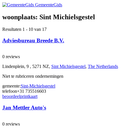
GemeenteGids
woonplaats:
Sint Michielsgestel
Resultaten 1 - 10 van 17
Adviesbureau Breede B.V.
0 reviews
Lindenplein, 9 , 5271 NZ,
Sint Michielsgestel
,
The Netherlands
Niet te rubriceren ondernemingen
gemeente:
Sint-Michielsgestel
telefoon
+31 735516603
beoordeel
print
kaart
Jan Mettler Auto's
0 reviews