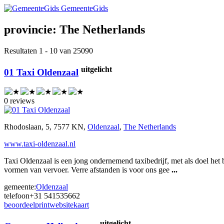
GemeenteGids
provincie:
The Netherlands
Resultaten 1 - 10 van 25090
uitgelicht
01 Taxi Oldenzaal
0 reviews
Rhodoslaan, 5, 7577 KN,
Oldenzaal
,
The Netherlands
www.taxi-oldenzaal.nl
Taxi Oldenzaal is een jong ondernemend taxibedrijf, met als doel het
vormen van vervoer. Verre afstanden is voor ons gee
...
gemeente:
Oldenzaal
telefoon
+31 541535662
beoordeel
print
website
kaart
uitgelicht