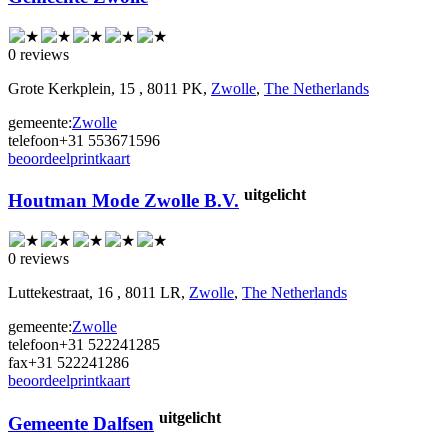
0 reviews
Grote Kerkplein, 15 , 8011 PK,
Zwolle
,
The Netherlands
gemeente:
Zwolle
telefoon
+31 553671596
beoordeel
print
kaart
uitgelicht
Houtman Mode Zwolle B.V.
0 reviews
Luttekestraat, 16 , 8011 LR,
Zwolle
,
The Netherlands
gemeente:
Zwolle
telefoon
+31 522241285
fax
+31 522241286
beoordeel
print
kaart
uitgelicht
Gemeente Dalfsen