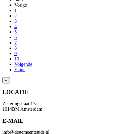
Vorige
1
2
3
4
5
6
7
8
9
10
Volgende
Einde
LOCATIE
Zekeringstraat 17a
1014BM Amsterdam
E-MAIL
info@degemeentegids.nl