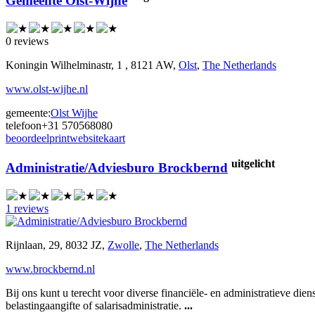
Gemeente Olst-Wijhe
0 reviews
Koningin Wilhelminastr, 1 , 8121 AW,
Olst
,
The Netherlands
www.olst-wijhe.nl
gemeente:
Olst Wijhe
telefoon
+31 570568080
beoordeel
print
website
kaart
uitgelicht
Administratie/Adviesburo Brockbernd
1 reviews
Rijnlaan, 29, 8032 JZ,
Zwolle
,
The Netherlands
www.brockbernd.nl
Bij ons kunt u terecht voor diverse financiële- en administratieve die
belastingaangifte of salarisadministratie.
...