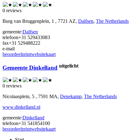
0 reviews
Burg van Bruggenplein, 1 , 7721 AZ,
Dalfsen
,
The Netherlands
gemeente:
Dalfsen
telefoon
+31 529433083
fax
+31 529488222
e-mail
beoordeel
print
website
kaart
uitgelicht
Gemeente Dinkelland
0 reviews
Nicolaasplein, 5 , 7591 MA,
Denekamp
,
The Netherlands
www.dinkelland.nl
gemeente:
Dinkelland
telefoon
+31 541854100
beoordeel
print
website
kaart
Start