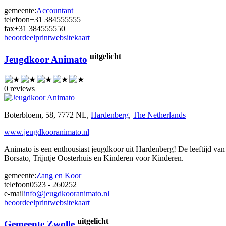
gemeente:
Accountant
telefoon
+31 384555555
fax
+31 384555550
beoordeel
print
website
kaart
uitgelicht
Jeugdkoor Animato
0 reviews
Boterbloem, 58, 7772 NL,
Hardenberg
,
The Netherlands
www.jeugdkooranimato.nl
Animato is een enthousiast jeugdkoor uit Hardenberg! De leeftijd va
Borsato, Trijntje Oosterhuis en Kinderen voor Kinderen.
gemeente:
Zang en Koor
telefoon
0523 - 260252
e-mail
info@jeugdkooranimato.nl
beoordeel
print
website
kaart
uitgelicht
Gemeente Zwolle