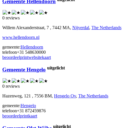
Gemeente Hellendoorn
0 reviews
Willem Alexanderstraat, 7 , 7442 MA,
Nijverdal
,
The Netherlands
www.hellendoorn.nl
gemeente:
Hellendoorn
telefoon
+31 548630000
beoordeel
print
website
kaart
uitgelicht
Gemeente Hengelo
0 reviews
Hazenweg, 121 , 7556 BM,
Hengelo Ov
,
The Netherlands
gemeente:
Hengelo
telefoon
+31 872459876
beoordeel
print
kaart
uitgelicht